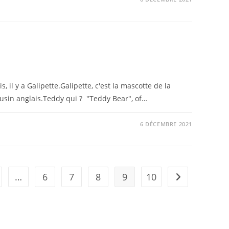
 il y a Galipette.Galipette, c'est la mascotte de la
ousin anglais.Teddy qui ? "Teddy Bear", of…
6 DÉCEMBRE 2021
…
6
7
8
9
10