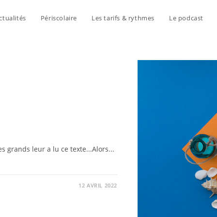
ctualités
Périscolaire
Les tarifs & rythmes
Le podcast
s grands leur a lu ce texte...Alors...
12 AVRIL 2022